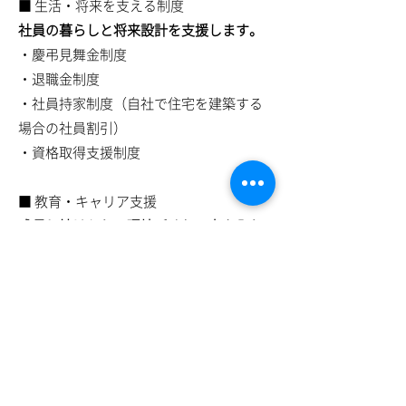
■ 生活・将来を支える制度
社員の暮らしと将来設計を支援します。
・慶弔見舞金制度
・退職金制度
・社員持家制度（自社で住宅を建築する
場合の社員割引）
・資格取得支援制度
■ 教育・キャリア支援
成長し続けられる環境づくりに力を入れ
ています。
・階層別・役職別・目的別・資格別研修
・研修旅行（学びと交流を目的とした社
内イベント）
■ 表彰・モチベーション向上制度
日々の頑張りや長年の貢献をしっかりと